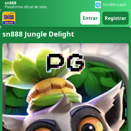
sn888
🌐
Escolha o país
Plataforma oficial de slots
Entrar
Registrar
sn888 Jungle Delight