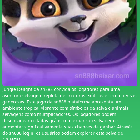
Jungle Delight da sn888 convida os jogadores para uma
aventura selvagem repleta de criaturas exóticas e recompensas
generosas! Este jogo da sn888 plataforma apresenta um
ambiente tropical vibrante com símbolos da selva e animais
selvagens como multiplicadores. Os jogadores podem
desencadear rodadas grátis com expansão selvagem e
aumentar significativamente suas chances de ganhar. Através
do sn888 login, os usuários podem explorar esta selva de
riquezas.