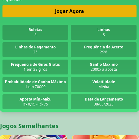
Jogar Agora
Roletas
Linhas
5
3
Linhas de Pagamento
Frequência de Acerto
25
29%
Frequência de Giros Grátis
Ganho Máximo
1 em 38 giros
2000x a aposta
Probabilidade de Ganho Máximo
Volatilidade
1 em 70000
Média
Aposta Mín.-Máx.
Data de Lançamento
R$ 0,15 - R$ 75
08/03/2023
Jogos Semelhantes