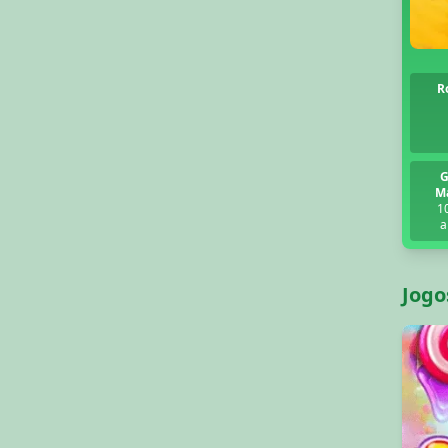
R
G
M
1
a
Jogo