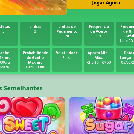
Jogar Agora
oletas
Linhas
Linhas de
Frequência
Frequê
5
3
Pagamento
de Acerto
de Gi
20
35%
Grát
1 em 30 
anho
Probabilidade
Volatilidade
Aposta Mín.-
Data 
áximo
de Ganho
Baixa
Máx.
Lançam
000x a
Máximo
R$ 0,10 - R$ 50
05/02/
posta
1 em 50000
s Semelhantes