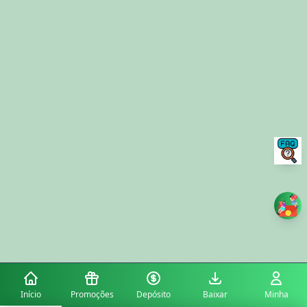
Início
Promoções
Depósito
Baixar
Minha