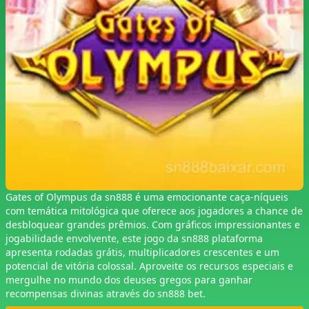
Gates of Olympus da sn888 é uma emocionante caça-níqueis
com temática mitológica que oferece aos jogadores a chance de
desbloquear grandes prêmios. Com gráficos impressionantes e
jogabilidade envolvente, este jogo da sn888 plataforma
apresenta rodadas grátis, multiplicadores crescentes e um
potencial de vitória colossal. Aproveite os recursos especiais e
mergulhe no mundo dos deuses gregos para ganhar
recompensas divinas através do sn888 bet.