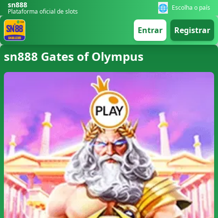
sn888
🌐
Escolha o país
Plataforma oficial de slots
Entrar
Registrar
sn888 Gates of Olympus